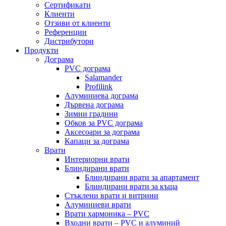
Сертификати
Клиенти
Отзиви от клиенти
Референции
Дистрибутори
Продукти
Дограма
PVC дограма
Salamander
Profilink
Алуминиева дограма
Дървена дограма
Зимни градини
Обков за PVC дограма
Аксесоари за дограма
Капаци за дограма
Врати
Интериорни врати
Блиндирани врати
Блиндирани врати за апартамент
Блиндирани врати за къща
Стъклени врати и витрини
Алуминиеви врати
Врати хармоника – PVC
Входни врати – PVC и алуминий