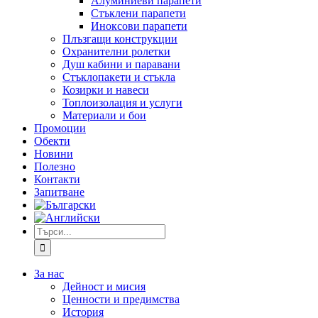
Алуминиеви парапети
Стъклени парапети
Иноксови парапети
Плъзгащи конструкции
Охранителни ролетки
Душ кабини и паравани
Стъклопакети и стъкла
Козирки и навеси
Топлоизолация и услуги
Материали и бои
Промоции
Обекти
Новини
Полезно
Контакти
Запитване
Търсене
...
За нас
Дейност и мисия
Ценности и предимства
История