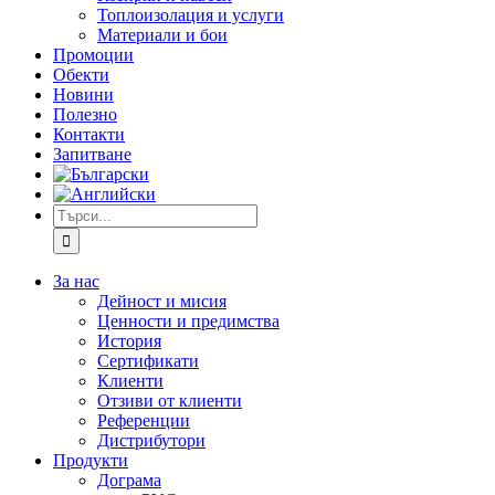
Топлоизолация и услуги
Материали и бои
Промоции
Обекти
Новини
Полезно
Контакти
Запитване
Търсене
...
За нас
Дейност и мисия
Ценности и предимства
История
Сертификати
Клиенти
Отзиви от клиенти
Референции
Дистрибутори
Продукти
Дограма