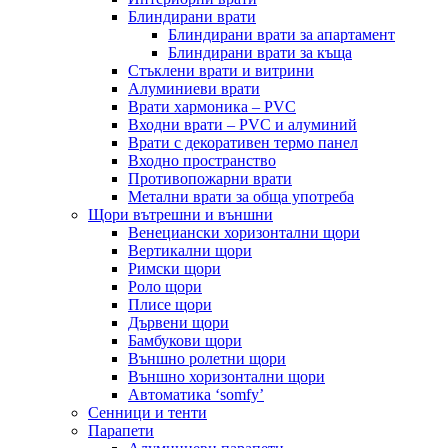
Блиндирани врати
Блиндирани врати за апартамент
Блиндирани врати за къща
Стъклени врати и витрини
Алуминиеви врати
Врати хармоника – PVC
Входни врати – PVC и алуминий
Врати с декоративен термо панел
Входно пространство
Противопожарни врати
Метални врати за обща употреба
Щори вътрешни и външни
Венециански хоризонтални щори
Вертикални щори
Римски щори
Роло щори
Плисе щори
Дървени щори
Бамбукови щори
Външно ролетни щори
Външно хоризонтални щори
Автоматика ‘somfy’
Сенници и тенти
Парапети