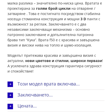
малка разлика – значително по-ниска цена. Вратата е
проектирана за
голям брой цикли
на отваряне /
затваряне . Това е постигнато посредством стабилна
носеща стоманена конструкция и мощни
3
D
панти с
възможност за реглаж. Заключването е с два
независими заключващи механизма – основно
патронно заключване и допълнителна патронна
брава тип “Кука”. Врата f50 е с красива и завършена
визия и високи нива на топло и шумо-изолация.
Моделът притежава красива и завършена визия с
актуални,
нови цветове и стилни, широки первази
!
А усилената здрава конструкция гарантира сигурност
и спокойствие!
Този модел врата включва...
Заключването...
Цената...