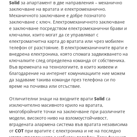
Solid
за апартамент в две направления – механично
заключване на вратата и електромеханично.
Механичното заключване е добре познатото
заключване с ключ. Електромеханичното заключване
е заключване посредством електромеханични брави и
ключалки, които могат да се управляват с
електромагнитна карта до вратата или чрез мобилен
телефон от разстояние. В електромеханичните врати е
внедрена електроника, която спомага задвижването на
ключалките след определена команда от собственика.
Във времената на технологиите, в които живеем и
благодарение на интернет комуникациите ние можем
да задаваме такива команди през телефона си по
време на почивка или отсъствие.
Отличителни знаци на входните врати
Solid
са
изключително масивното крило на вратата,
многобройните точки на заключване при различните
модели, високото ниво на взломоустойчивост,
вградената алармена система във вратата независима
от
СОТ
при вратите с електроника и не на последно