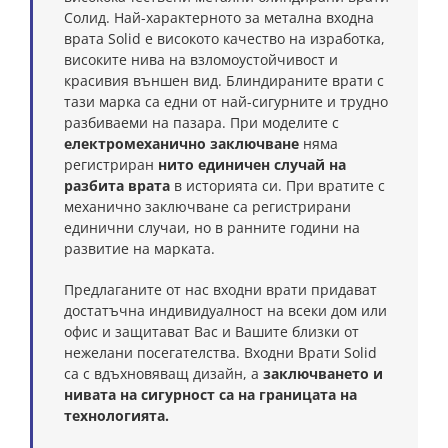
Солид. Най-характерното за метална входна
врата Solid е високото качество на изработка,
високите нива на взломоустойчивост и
красивия външен вид. Блиндираните врати с
тази марка са едни от най-сигурните и трудно
разбиваеми на пазара. При моделите с
електромеханично заключване
няма
регистриран
нито единичен случай на
разбита врата
в историята си. При вратите с
механично заключване са регистрирани
единични случаи, но в ранните години на
развитие на марката.
Предлаганите от нас входни врати придават
достатъчна индивидуалност на всеки дом или
офис и защитават Вас и Вашите близки от
нежелани посегателства. Входни Врати Solid
са с вдъхновяващ дизайн, а
заключването и
нивата на сигурност са на границата на
технологията.