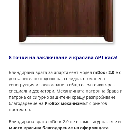
8 точки на заключване и красива АРТ каса!
Блиндирана врата за апартамент модел
mDoor
2
.0
е с
допълнително подсилена, солидна, стоманена
конструкция и заключване в общо осем точки чрез
специални девиатори. Механичната патронна брава и
патрона са сигурно защитени срещу разпробиване
благодарение на
ProBox механизмът
с рингов
протектор.
Блиндирана врата mDoor 2.0 не е само сигурна, тя е и
много красива благодарение на оформящата