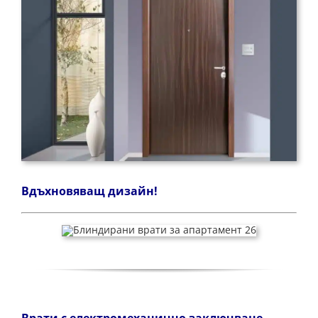
Вдъхновяващ дизайн!
Врати с електромеханично заключване –