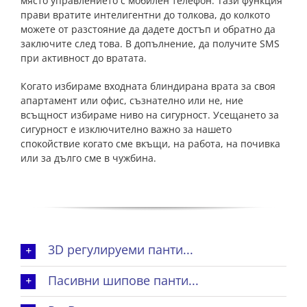
място управлението с мобилен телефон. Тази функция
прави вратите интелигентни до толкова, до колкото
можете от разстояние да дадете достъп и обратно да
заключите след това. В допълнение, да получите SMS
при активност до вратата.
Когато избираме входната блиндирана врата за своя
апартамент или офис, съзнателно или не, ние
всъщност избираме ниво на сигурност. Усещането за
сигурност е изключително важно за нашето
спокойствие когато сме вкъщи, на работа, на почивка
или за дълго сме в чужбина.
3D регулируеми панти...
Пасивни шипове панти...