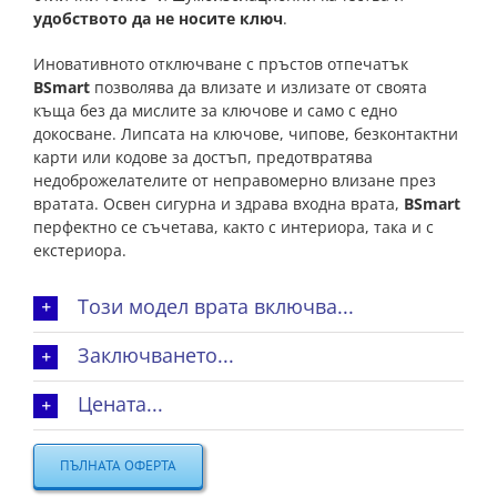
удобството да не носите ключ
.
Иновативното отключване с пръстов отпечатък
BSmart
позволява да влизате и излизате от своята
къща без да мислите за ключове и само с едно
докосване. Липсата на ключове, чипове, безконтактни
карти или кодове за достъп, предотвратява
недоброжелателите от неправомерно влизане през
вратата. Освен сигурна и здрава входна врата,
BSmart
перфектно се съчетава, както с интериора, така и с
екстериора.
Този модел врата включва...
Заключването...
Цената...
ПЪЛНАТА ОФЕРТА