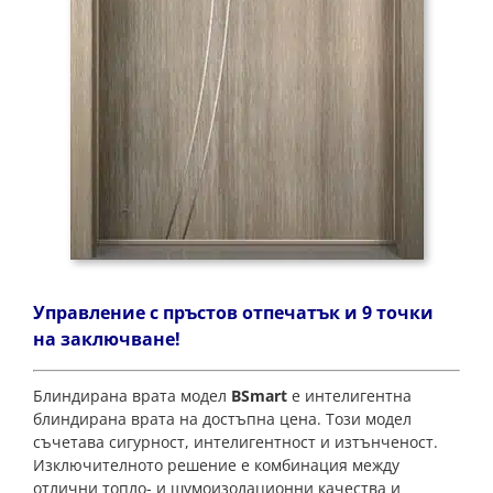
Управление с пръстов отпечатък и 9 точки
на заключване!
Блиндирана врата модел
BSmart
е интелигентна
блиндирана врата на достъпна цена. Този модел
съчетава сигурност, интелигентност и изтънченост.
Изключителното решение е комбинация между
отлични топло- и шумоизолационни качества и