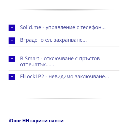
Solid.me - управление с телефон...
Вградено ел. захранване...
B Smart - отключване с пръстов
отпечатък......
ElLock1P2 - невидимо заключване...
iDoor HH скрити панти