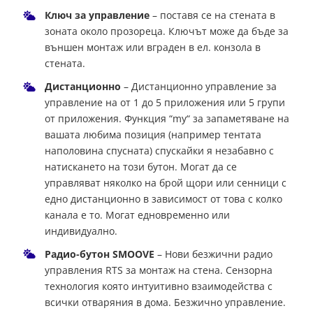
Ключ за управление
– поставя се на стената в
зоната около прозореца. Ключът може да бъде за
външен монтаж или вграден в ел. конзола в
стената.
Дистанционно
– Дистанционно управление за
управление на от 1 до 5 приложения или 5 групи
от приложения. Функция “my“ за запаметяване на
вашата любима позиция (например тентата
наполовина спусната) спускайки я незабавно с
натискането на този бутон. Могат да се
управляват няколко на брой щори или сенници с
едно дистанционно в зависимост от това с колко
канала е то. Могат едновременно или
индивидуално.
Радио-бутон SMOOVE
– Нови безжични радио
управления RTS за монтаж на стена. Сензорна
технология която интуитивно взаимодейства с
всички отваряния в дома. Безжично управление.