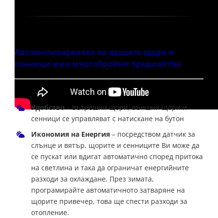
Автоматизирането на вашите щори и
сенници има многобройни предимства
Удобство
– вътрешни щори, външни щори и
сенници се управляват с натискане на бутон
Икономия на Енергия
– посредством датчик за
слънце и вятър, щорите и сенниците Ви може да
се пускат или вдигат автоматично според притока
на светлина и така да ограничат енергийните
разходи за охлаждане. През зимата,
програмирайте автоматичното затваряне на
щорите привечер, това ще спести разходи за
отопление.