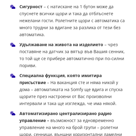
Сигурност
– с натискане на 1 бутон може да
спуснете всички щори и така да отблъснете
нежелани гости. Ролетните щори с автоматика са
много трудни за вдигане за разлика от тези без
автоматика.
Удължаване на живота на изделието
– чрез
поставяне на датчик за вятър във Вашия сенник,
то той ще се прибере автоматично при по-силни
пориви.
Специална функция, която имитира
присъствие
– На ваканция сте и няма никой у
дома – автоматиката на Somfy ще вдига и спуска
щорите през настроени от Вас произволни
интервали и така ще изглежда, че има някой.
Автоматизирано централизирано радио
управление –
възможност за едновременно
управление на много на брой групи – ролетни
щори, сенници, външни хоризонтални ламелни