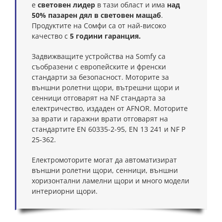
е
световен лидер
в тази област и има
над
50% пазарен дял в световен мащаб
.
Продуктите на Сомфи са от най-високо
качество с
5 години гаранция.
Задвижващите устройства на Somfy са
съобразени с европейските и френски
стандарти за безопасност. Моторите за
външни ролетни щори, вътрешни щори и
сенници отговарят на NF стандарта за
електричество, издаден от AFNOR. Моторите
за врати и гаражни врати отговарят на
стандартите EN 60335-2-95, EN 13 241 и NF P
25-362.
Електромоторите могат да автоматизират
външни ролетни щори, сенници, външни
хоризонтални ламелни щори и много модели
интериорни щори.